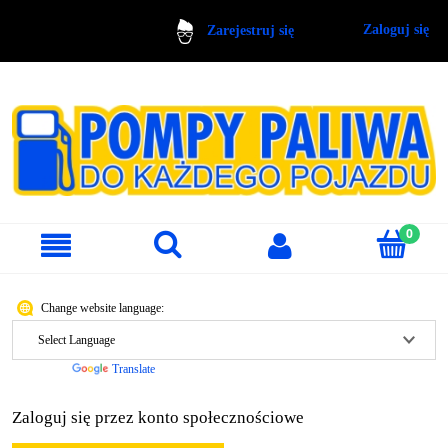
Zaloguj się
Zarejestruj się
Change website language:
Powered by
Translate
Zaloguj się przez konto społecznościowe