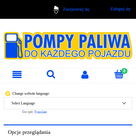
Zaloguj się
Zarejestruj się
Change website language:
Powered by
Translate
Opcje przeglądania