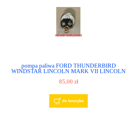
pompa paliwa FORD THUNDERBIRD
WINDSTAR LINCOLN MARK VII LINCOLN
TOWN CAR MERCURY COUGAR GRAND
85,00 zł
MARQUIS
do koszyka