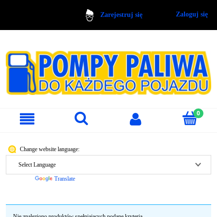
Zaloguj się
Zarejestruj się
Change website language:
Powered by
Translate
Nie znaleziono produktów spełniających podane kryteria.