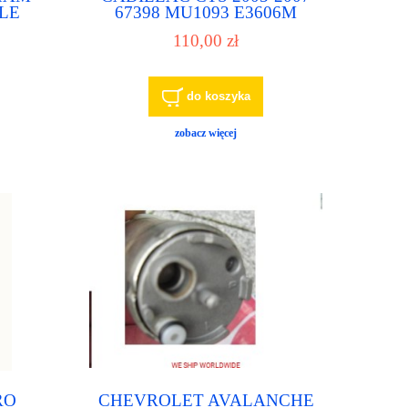
LE
67398 MU1093 E3606M
liwa,
MU1383 19120684 19206462
110,00 zł
25679320 pompa paliwa,
pompka paliwowa
do koszyka
zobacz więcej
RO
CHEVROLET AVALANCHE