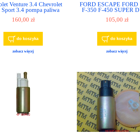
let Venture 3.4 Chevrolet
FORD ESCAPE FORD 
 Sport 3.4 pompa paliwa
F-350 F-450 SUPER 
ka paliwowa fuel pump
FORD FOCUS FO
160,00 zł
105,00 zł
TAURUS FORD
THUNDERBIRD pompa p
pompka paliwowa
do koszyka
do koszyka
zobacz więcej
zobacz więcej