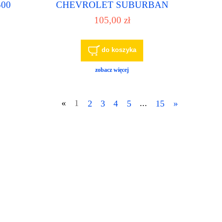
500
CHEVROLET SUBURBAN
3500
1500 GMC YUKON XL 1500
105,00 zł
wa ,
E3610M 2004-2007 pompa
paliwa pompka paliwowa
do koszyka
zobacz więcej
«
1
2
3
4
5
...
15
»