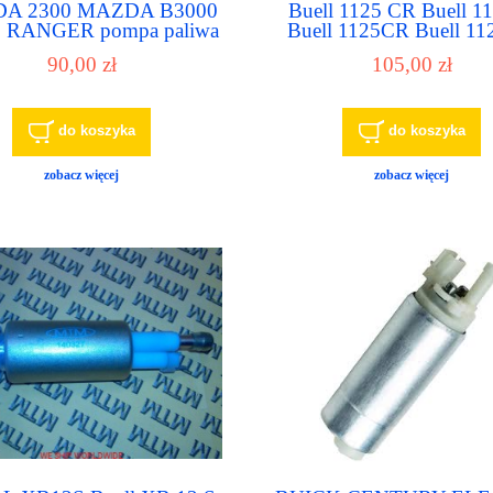
A 2300 MAZDA B3000
Buell 1125 CR Buell 1
 RANGER pompa paliwa
Buell 1125CR Buell 1
pompka paliwowa
OE P61574S 61522 p
90,00 zł
105,00 zł
paliwa pompka paliw
do koszyka
do koszyka
zobacz więcej
zobacz więcej