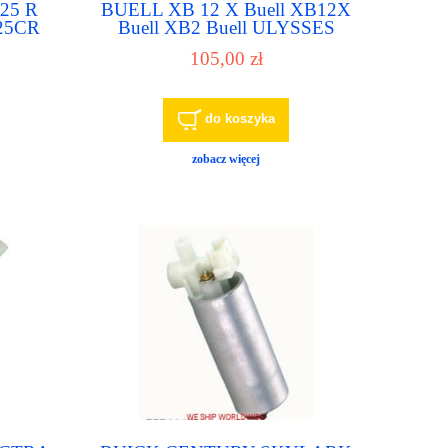
125 R
BUELL XB 12 X Buell XB12X
125CR
Buell XB2 Buell ULYSSES
ompa
2006-2007 OE PFA-55 pompa
105,00 zł
owa
paliwa pompka paliwowa
do koszyka
zobacz więcej