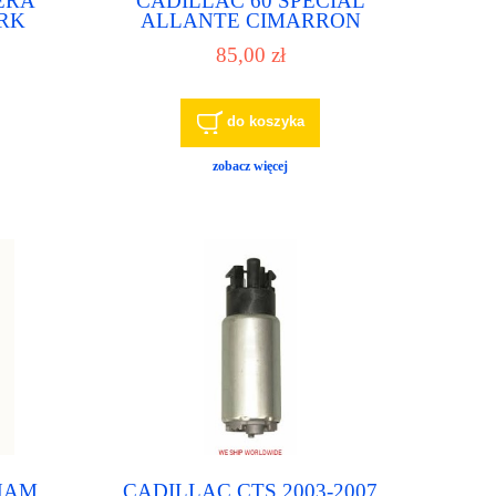
ERA
CADILLAC 60 SPECIAL
RK
ALLANTE CIMARRON
ompa
DEVILLE FLEETWOOD
85,00 zł
wowa
pompa paliwa, pompka
paliwowa
do koszyka
zobacz więcej
HAM
CADILLAC CTS 2003-2007