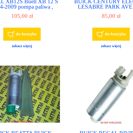
L XB12S Buell XB 12 S
BUICK CENTURY EL
4-2009 pompa paliwa ,
LESABRE PARK AV
pompka paliwowa
REATTA pompa pali
105,00 zł
85,00 zł
pompka paliwowa
do koszyka
do koszyka
zobacz więcej
zobacz więcej