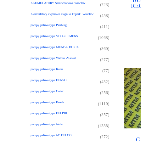
BU
AKUMULATORY Samochodowe Wrocław
RE
(723)
p
Akumulatory cięzarowe ciagniki koparki Wroclaw
(458)
pompy paliwa typu Pierburg
(411)
pompy paliwa typu VDO -SIEMENS
(1068)
pompy paliwa typu MEAT & DORIA
(360)
pompy paliwa typu Walbro -Marwal
(277)
pompy paliwa typu Kafus
(77)
pompy paliwa typu DENSO
(432)
pompy paliwa typu Carter
(256)
pompy paliwa typu Bosch
(1110)
pompy paliwa typu DELPHI
(357)
pompy paliwa typu Airtex
(1388)
pompy paliwa typu AC DELCO
(272)
C