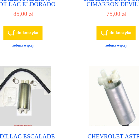
DILLAC ELDORADO
CIMARRON DEVIL
LLAC SEVILLE pompa
FLEETWOOD pompa pa
85,00 zł
75,00 zł
iwa, pompka paliwowa
pompka paliwowa
do koszyka
do koszyka
zobacz więcej
zobacz więcej
DILLAC ESCALADE
CHEVROLET AST