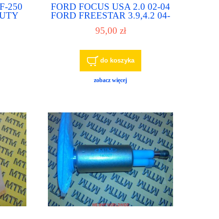
F-250
FORD FOCUS USA 2.0 02-04
DUTY
FORD FREESTAR 3.9,4.2 04-
RD
05 MAZDA TRIBUTE 2.3,3.0
95,00 zł
05-06 pompa paliwa, pompka
aliwa
paliwowa
do koszyka
zobacz więcej