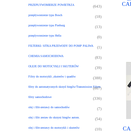
CA
PRZEPŁYWOMIERZE POWIETRZA
(643)
CADI
pal
przepływomierze typu Bosch
(18)
przepływomierze typu Pierburg
(13)
przeplywomierze typu Hella
(0)
FILTERKI- SITKA PRZEWODY DO POMP PALIWA
(1)
CHEMIA SAMOCHODOWA
(83)
OLEJE DO MOTOCYKLI I SKUTERÓW
(39)
Filtry do motocykli ,skuterów i quadów
(388)
filtry do automatycznych skrzyń biegów/Transmission Filters
(667)
filtry samochodowe
(336)
olej i filtr-zestawy do samochodów
(7)
olej i filtr zestaw do skrzyni biegów autom.
(54)
CA
olej i filtr-zestawy do motocykli i skuterów
(10)