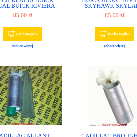
ICK REATTA BUICK
BUICK REGAL RIVI
GAL BUICK RIVIERA
SKYHAWK SKYLA
ompa paliwa, pompka
SOMERSET REGAL p
85,00 zł
85,00 zł
paliwowa
paliwa, pompka pali
do koszyka
do koszyka
zobacz więcej
zobacz więcej
ADILLAC ALLANT
CADILLAC BROUG