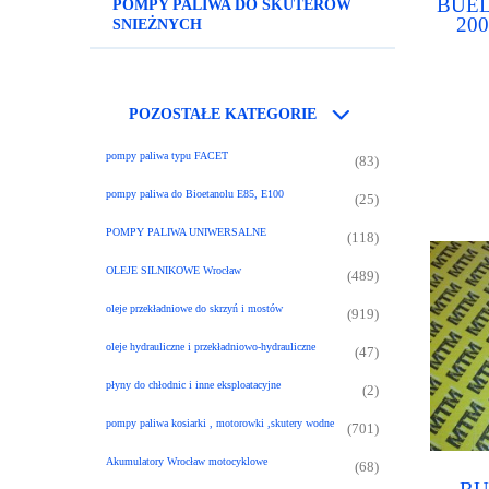
BUEL
POMPY PALIWA DO SKUTERÓW
200
SNIEŻNYCH
POZOSTAŁE KATEGORIE
pompy paliwa typu FACET
(83)
pompy paliwa do Bioetanolu E85, E100
(25)
POMPY PALIWA UNIWERSALNE
(118)
OLEJE SILNIKOWE Wrocław
(489)
oleje przekładniowe do skrzyń i mostów
(919)
oleje hydrauliczne i przekładniowo-hydrauliczne
(47)
płyny do chłodnic i inne eksploatacyjne
(2)
pompy paliwa kosiarki , motorowki ,skutery wodne
(701)
Akumulatory Wrocław motocyklowe
(68)