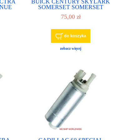
ECTRA
BUICK CENTURY SKYLARK
ENUE
SOMERSET SOMERSET
wa,
REGAL pompa paliwa, pompka
75,00 zł
paliwowa
do koszyka
zobacz więcej