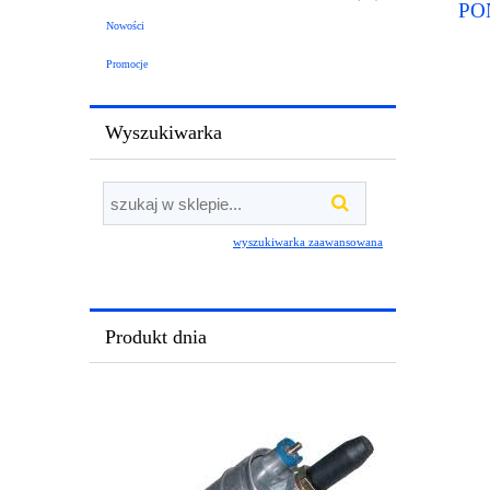
PO
CH
Nowości
P
C
Promocje
CH
po
Wyszukiwarka
wyszukiwarka zaawansowana
Produkt dnia