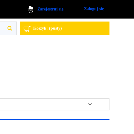
Zaloguj się
Zarejestruj się
Koszyk:
(pusty)