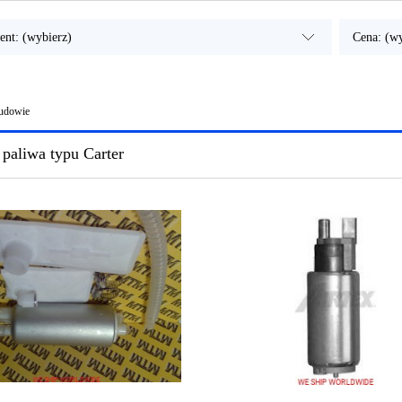
ent: (wybierz)
Cena: (wy
budowie
paliwa typu Carter