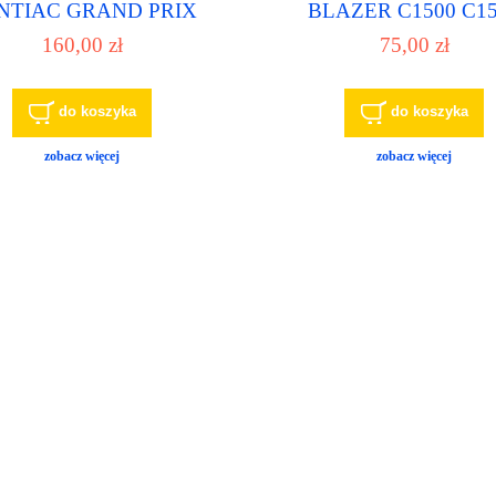
NTIAC GRAND PRIX
BLAZER C1500 C1
EVROLET LUMINA
SUBURBAN C2500 C
160,00 zł
75,00 zł
ONTIAC MONTANA
C3500HD pompa pali
HEVROLET TAHOE
pompka paliwowa
EVROLET VENTURE
mpa paliwa , pompka
do koszyka
do koszyka
paliwowa
zobacz więcej
zobacz więcej