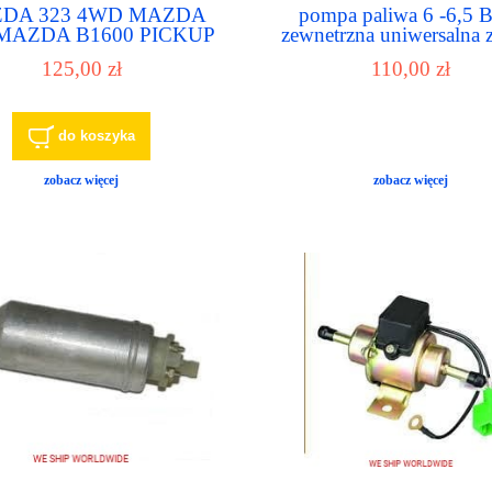
DA 323 4WD MAZDA
pompa paliwa 6 -6,5
MAZDA B1600 PICKUP
zewnetrzna uniwersalna 
DA B1800 PICKUP OE
nr.1
125,00 zł
110,00 zł
-13-350,7625,UC-J12A
mpa paliwa , pompka
paliwowa
do koszyka
zobacz więcej
zobacz więcej