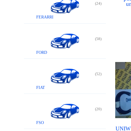
un
(24)
FERARRI
(58)
FORD
(52)
FIAT
(20)
FSO
UNIWE