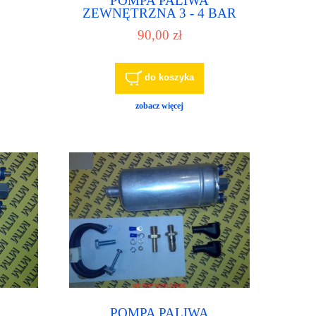
POMPA PALIWA
ZEWNĘTRZNA 3 - 4 BAR
UNIWERSALNA
90,00 zł
OMPĘ
 LUB
ESEL
do koszyka
zobacz więcej
POMPA PALIWA