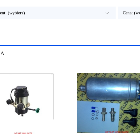
ent: (wybierz)
Cena: (wy
a
DA