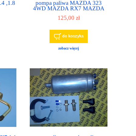
4 ,1.8
pompa paliwa MAZDA 323
4WD MAZDA RX7 MAZDA
0
B1600 PICKUP MAZDA
125,00 zł
B1800 PICKUP OE 0222-13-
350,7625,UC-J12A
do koszyka
zobacz więcej