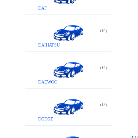
DAF
WSP
WTR
POM
(19)
DAIHATSU
(16)
DAEWOO
(18)
DODGE
po