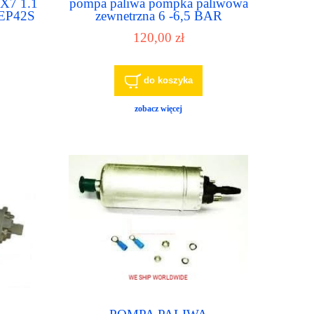
X7 1.1
pompa paliwa pompka paliwowa
,EP42S
zewnetrzna 6 -6,5 BAR
UNIWERSALNA zestaw nr.2
120,00 zł
do koszyka
zobacz więcej