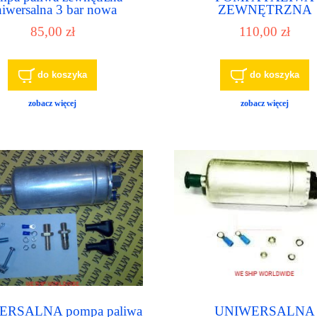
iwersalna 3 bar nowa
ZEWNĘTRZNA
UNIWERSALNA 6 -6,
85,00 zł
110,00 zł
zestaw nr.1
do koszyka
do koszyka
zobacz więcej
zobacz więcej
RSALNA pompa paliwa
UNIWERSALNA