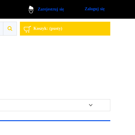
Zaloguj się
Zarejestruj się
Koszyk:
(pusty)