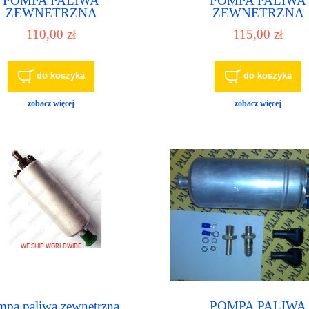
POMPA PALIWA
POMPA PALIWA
ZEWNETRZNA
ZEWNETRZNA
UNIWERSALNA
UNIWERSALNA
110,00 zł
115,00 zł
OMAGAJĄCA POMPĘ
WSPOMAGAJĄCA P
YSKOWĄ DIESEL LUB
WTRYSKOWĄ DIESEL
PĘ GŁÓWNĄ DIESEL
POMPĘ GŁÓWNĄ DI
12V
24V
do koszyka
do koszyka
zobacz więcej
zobacz więcej
mpa paliwa zewnętrzna
POMPA PALIWA