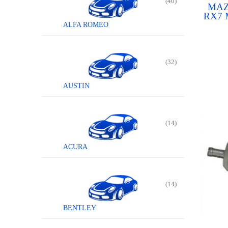
(40)
MAZ
RX7 
MAZ
ALFA ROMEO
0222
po
(32)
AUSTIN
(14)
ACURA
(14)
BENTLEY