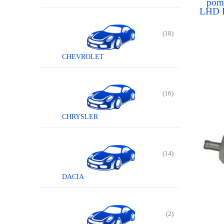
pom
LHD E
(18)
CHEVROLET
(16)
CHRYSLER
(14)
DACIA
(2)