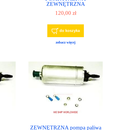
ZEWNĘTRZNA
5 BAR
UNIWERSALNA 6 -6,5 BAR
120,00 zł
zestaw nr.2
do koszyka
zobacz więcej
ZEWNĘTRZNA pompa paliwa