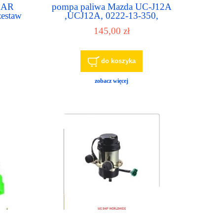
 BAR
pompa paliwa Mazda UC-J12A
zestaw
,UCJ12A, 0222-13-350,
DWI0956 ,022213350
145,00 zł
do koszyka
zobacz więcej