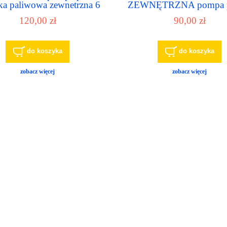
a paliwowa zewnetrzna 6
ZEWNĘTRZNA pompa p
6,5 BAR zestaw nr.2
3 - 4 BAR
120,00 zł
90,00 zł
do koszyka
do koszyka
zobacz więcej
zobacz więcej