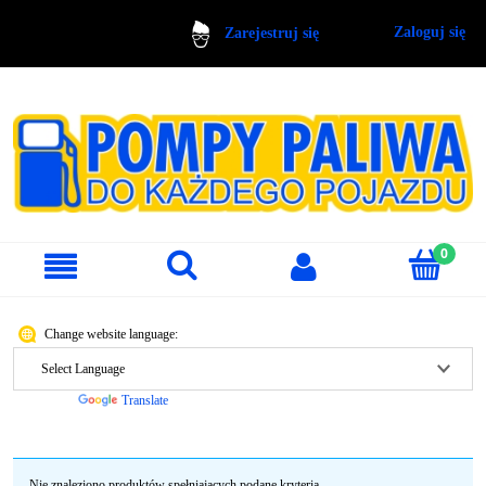
Zaloguj się
Zarejestruj się
Change website language:
Powered by
Translate
Nie znaleziono produktów spełniających podane kryteria.