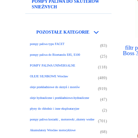
POMPY PALIWA DO SKUTERÓW
SNIEŻNYCH
POZOSTAŁE KATEGORIE
pompy paliwa typu FACET
(83)
filtr
Boss 3
pompy paliwa do Bioetanolu E85, E100
(25)
330
POMPY PALIWA UNIWERSALNE
(118)
OLEJE SILNIKOWE Wrocław
(489)
oleje przekładniowe do skrzyń i mostów
(919)
oleje hydrauliczne i przekładniowo-hydrauliczne
(47)
płyny do chłodnic i inne eksploatacyjne
(2)
pompy paliwa kosiarki , motorowki ,skutery wodne
(701)
Akumulatory Wrocław motocyklowe
(68)