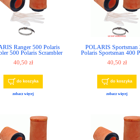
RIS Ranger 500 Polaris
POLARIS Sportsman 
ler 500 Polaris Scrambler
Polaris Sportsman 400 P
laris Scrambler 1000 filtr
Sportsman 450 Polar
40,50 zł
40,50 zł
powietrza - air filter
Sportsman 500 filtr powie
air filter
do koszyka
do koszyka
zobacz więcej
zobacz więcej