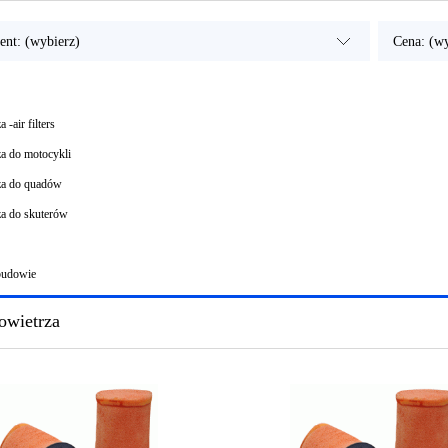
ent: (wybierz)
Cena: (wy
a -air filters
rza do motocykli
rza do quadów
rza do skuterów
budowie
powietrza