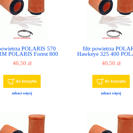
r powietrza POLARIS 570
filtr powietrza POLA
RM POLARIS Forest 800
Hawkeye 325 400 PO
00 Polaris Forest Tractor
LUH 6x6 PPS POLA
40,50 zł
40,50 zł
570 (EFI/EPS)
MAGNUM 325 330 425
do koszyka
do koszyka
zobacz więcej
zobacz więcej