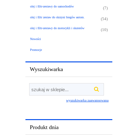
olej i filtr-zestawy do samochodów
(7)
olej i filtr zestaw do skrzyni biegów autom.
(54)
olej i filtr-zestawy do motocykli i skuterów
(10)
Nowości
Promocje
Wyszukiwarka
wyszukiwarka zaawansowana
Produkt dnia