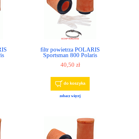
RIS
filtr powietrza POLARIS
is
Sportsman 800 Polaris
is
Sportsman 850 Polaris
40,50 zł
laris
Sportsman Aces Polaris
00EFI
Sportsman MV7
do koszyka
zobacz więcej