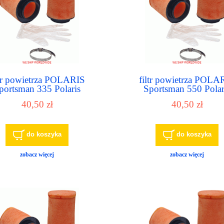
ltr powietrza POLARIS
filtr powietrza POLA
portsman 335 Polaris
Sportsman 550 Polar
portsman 400 Polaris
Sportsman 570 Polar
40,50 zł
40,50 zł
portsman 450 Polaris
Sportsman 600 Twin Po
Sportsman 500
Sportsman 700 Twin 7
do koszyka
do koszyka
zobacz więcej
zobacz więcej