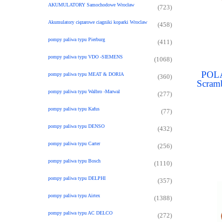
AKUMULATORY Samochodowe Wrocław
(723)
Akumulatory cięzarowe ciagniki koparki Wroclaw
(458)
pompy paliwa typu Pierburg
(411)
pompy paliwa typu VDO -SIEMENS
(1068)
POLA
pompy paliwa typu MEAT & DORIA
(360)
Scramb
850 Po
pompy paliwa typu Walbro -Marwal
(277)
pompy paliwa typu Kafus
(77)
pompy paliwa typu DENSO
(432)
pompy paliwa typu Carter
(256)
pompy paliwa typu Bosch
(1110)
pompy paliwa typu DELPHI
(357)
pompy paliwa typu Airtex
(1388)
pompy paliwa typu AC DELCO
(272)