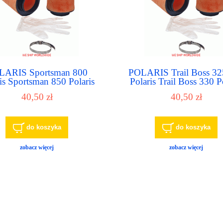
LARIS Sportsman 800
POLARIS Trail Boss 32
is Sportsman 850 Polaris
Polaris Trail Boss 330 P
portsman Aces Polaris
Trailblazer 330 filtr powi
40,50 zł
40,50 zł
man MV7 filtr powietrza -
air filter
air filter
do koszyka
do koszyka
zobacz więcej
zobacz więcej