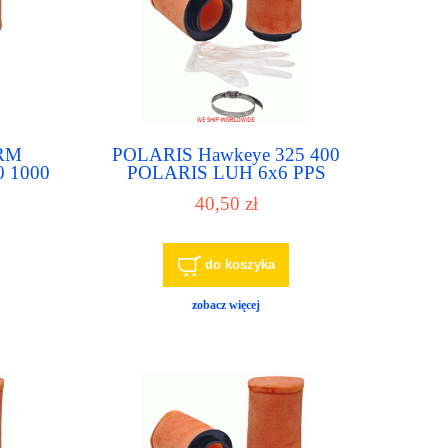
PRM
POLARIS Hawkeye 325 400
0 1000
POLARIS LUH 6x6 PPS
 570
POLARIS MAGNUM 325 330
40,50 zł
 - air
425 500 filtr powietrza - air filter
do koszyka
zobacz więcej