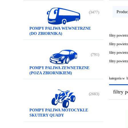
Produc
(3477)
POMPY PALIWA WEWNETRZNE
(DO ZBIORNIKA)
filtry powietrz
filtry powiet
filtry powiet
(791)
filtry powiet
POMPY PALIWA ZEWNETRZNE
(POZA ZBIORNIKIEM)
kategoria w 
filtry 
(2683)
POMPY PALIWA MOTOCYKLE
SKUTERY QUADY