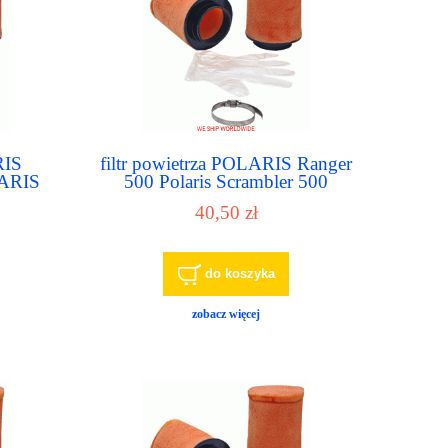
RIS
filtr powietrza POLARIS Ranger
LARIS
500 Polaris Scrambler 500
RIS
Polaris Scrambler 850 Polaris
40,50 zł
 500
Scrambler 1000
do koszyka
zobacz więcej