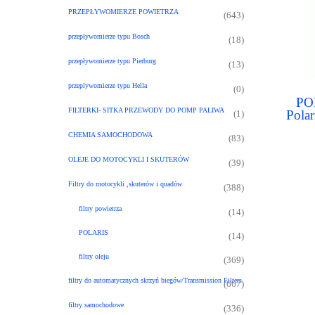
PRZEPŁYWOMIERZE POWIETRZA
(643)
przepływomierze typu Bosch
(18)
przepływomierze typu Pierburg
(13)
przeplywomierze typu Hella
(0)
PO
FILTERKI- SITKA PRZEWODY DO POMP PALIWA
Polar
(1)
S
CHEMIA SAMOCHODOWA
Sports
(83)
OLEJE DO MOTOCYKLI I SKUTERÓW
(39)
Filtry do motocykli ,skuterów i quadów
(388)
filtry powietrza
(14)
POLARIS
(14)
filtry oleju
(369)
filtry do automatycznych skrzyń biegów/Transmission Filters
(667)
filtry samochodowe
(336)