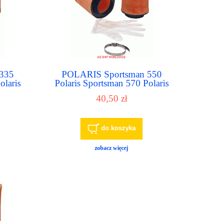
335
POLARIS Sportsman 550
olaris
Polaris Sportsman 570 Polaris
is
Sportsman 600 Twin Polaris
40,50 zł
trza -
Sportsman 700 Twin 700EFI
filtr powietrza - air filter
do koszyka
zobacz więcej