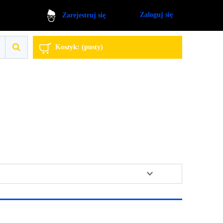
Zaloguj się
Zarejestruj się
Koszyk:
(pusty)