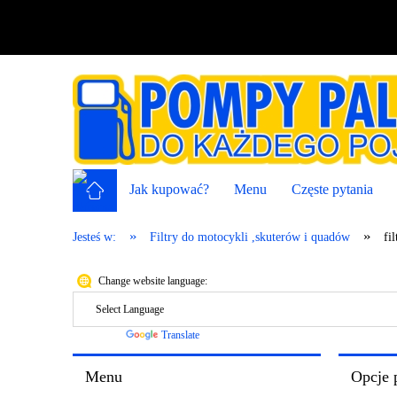
Jak kupować?
Menu
Częste pytania
»
»
Jesteś w:
Filtry do motocykli ,skuterów i quadów
fi
Change website language:
Powered by
Translate
Menu
Opcje 