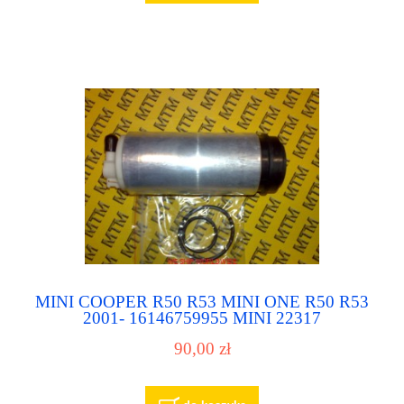
MINI COOPER R50 R53 MINI ONE R50 R53
2001- 16146759955 MINI 22317
228226007003Z pompa paliwa ,pompka
90,00 zł
paliwowa