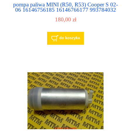
pompa paliwa MINI (R50, R53) Cooper S 02-
06 16146756185 16146766177 993784032
180,00 zł
do koszyka