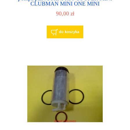
CLUBMAN MINI ONE MINI
DESCAPOTABLE,16112754806 , 2752287 ,
90,00 zł
2754806
do koszyka