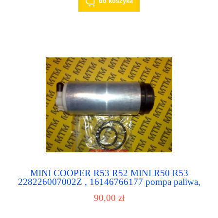
do koszyka
MINI COOPER R53 R52 MINI R50 R53
228226007002Z , 16146766177 pompa paliwa,
pompka paliwowa
90,00 zł