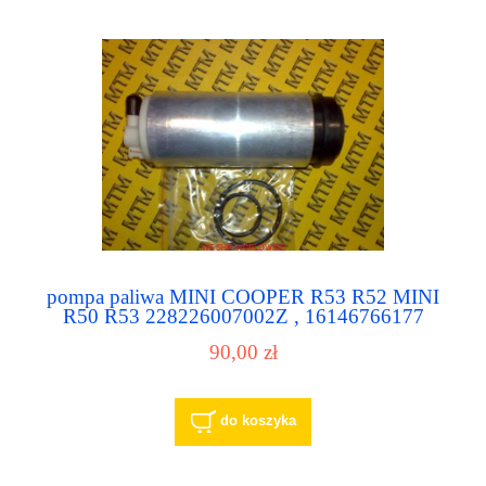
pompa paliwa MINI COOPER R53 R52 MINI
R50 R53 228226007002Z , 16146766177
90,00 zł
do koszyka