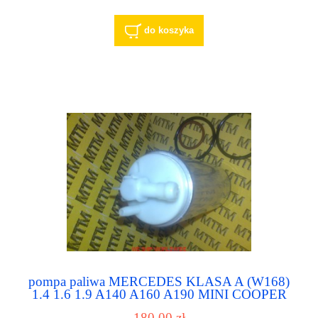
do koszyka
pompa paliwa MERCEDES KLASA A (W168)
1.4 1.6 1.9 A140 A160 A190 MINI COOPER
993762100 993784032
180,00 zł