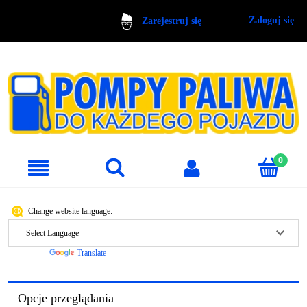
Zaloguj się
Zarejestruj się
Change website language:
Powered by
Translate
Opcje przeglądania