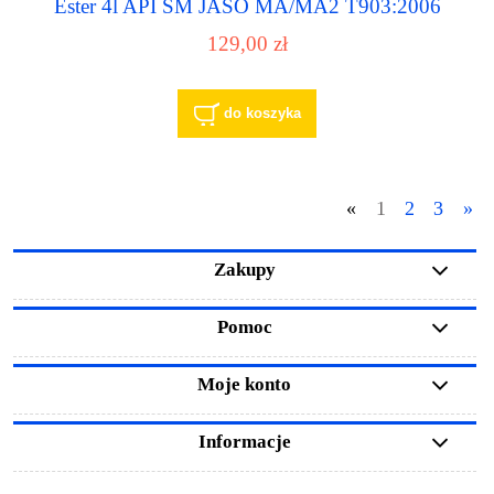
Ester 4l API SM JASO MA/MA2 T903:2006
129,00 zł
do koszyka
«
1
2
3
»
Zakupy
Pomoc
Moje konto
Informacje