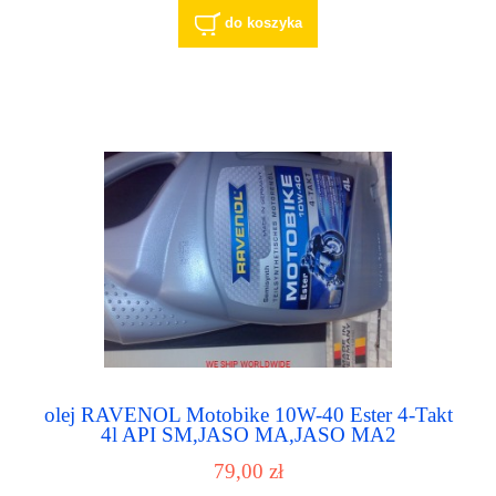
do koszyka
olej RAVENOL Motobike 10W-40 Ester 4-Takt
4l API SM,JASO MA,JASO MA2
79,00 zł