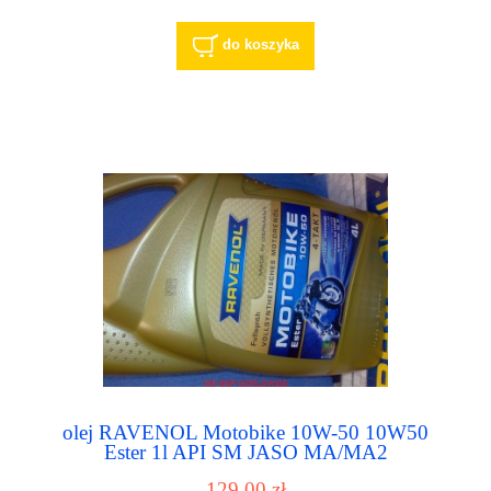
do koszyka
olej RAVENOL Motobike 10W-50 10W50
Ester 1l API SM JASO MA/MA2
129,00 zł