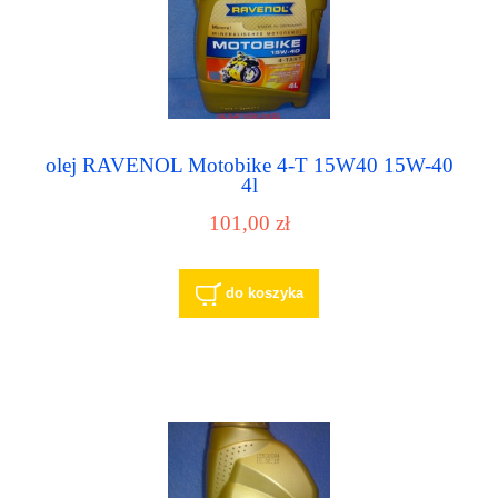
olej RAVENOL Motobike 4-T 15W40 15W-40
4l
101,00 zł
do koszyka