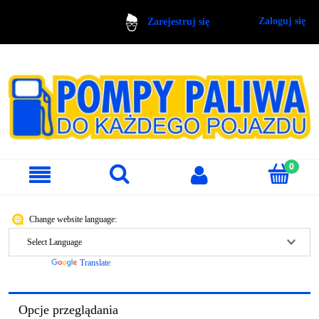
Zaloguj się
Zarejestruj się
Change website language:
Powered by
Translate
Opcje przeglądania