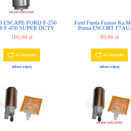
 ESCAPE FORD F-250
Ford Fiesta Fusion Ka 
50 F-450 SUPER DUTY
Puma ESCORT F7AU
ORD FOCUS FORD
pompa paliwa pompka pa
105,00 zł
89,00 zł
TAURUS FORD
DERBIRD pompa paliwa
pompka paliwowa
do koszyka
do koszyka
zobacz więcej
zobacz więcej