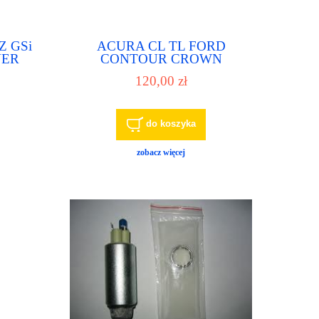
Z GSi
ACURA CL TL FORD
VER
CONTOUR CROWN
VICTORIA E-150 E-250 E-350
120,00 zł
E450 pompa paliwa pompka
paliwowa
do koszyka
zobacz więcej