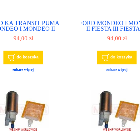
D KA TRANSIT PUMA
FORD MONDEO I MO
NDEO I MONDEO II
II FIESTA III FIESTA
IESTA III FIESTA IV
ESCORT VII TRANSI
94,00 zł
94,00 zł
ORT VII pompa paliwa
PUMA pompa paliwa p
pompka paliwowa
paliwowa
do koszyka
do koszyka
zobacz więcej
zobacz więcej