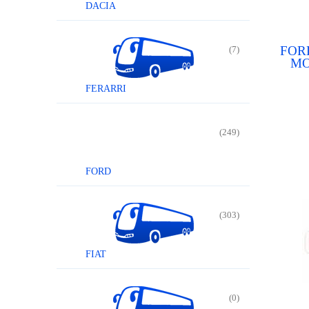
DACIA
FOR
(7)
MO
F
ESC
FERARRI
(249)
FORD
(303)
FIAT
(0)