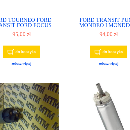
RD TOURNEO FORD
FORD TRANSIT P
ANSIT FORD FOCUS
MONDEO I MONDEO
RD MONDEO I FORD
FIESTA III FIESTA 
95,00 zł
94,00 zł
DEO II pompa paliwa
ESCORT VII KA pompa 
pompka paliwowa
pompka paliwowa
do koszyka
do koszyka
zobacz więcej
zobacz więcej