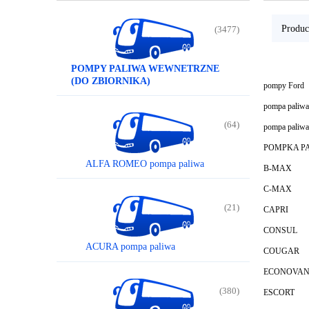
Produc
(3477)
POMPY PALIWA WEWNETRZNE
(DO ZBIORNIKA)
pompy Ford
pompa paliw
(64)
pompa paliwa
POMPKA P
ALFA ROMEO pompa paliwa
B-MAX
C-MAX
(21)
CAPRI
CONSUL
ACURA pompa paliwa
COUGAR
ECONOVA
(380)
ESCORT