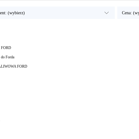
ent: (wybierz)
Cena: (wy
a FORD
 do Forda
ALIWOWA FORD
N