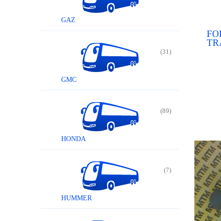
GAZ
FO
TR
FO
(31)
MON
GMC
(89)
HONDA
(7)
HUMMER