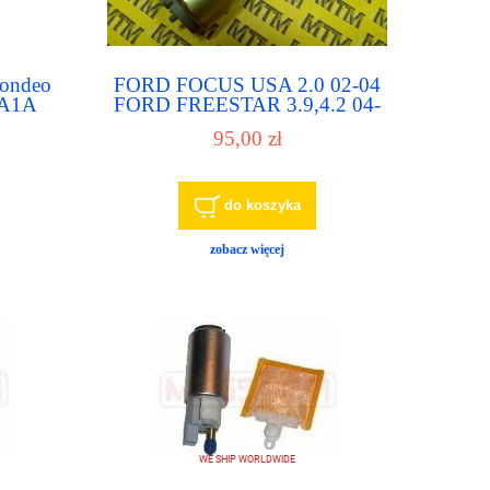
Mondeo
FORD FOCUS USA 2.0 02-04
A1A
FORD FREESTAR 3.9,4.2 04-
liwowa
05 MAZDA TRIBUTE 2.3,3.0
95,00 zł
05-06 pompa paliwa, pompka
paliwowa
do koszyka
zobacz więcej