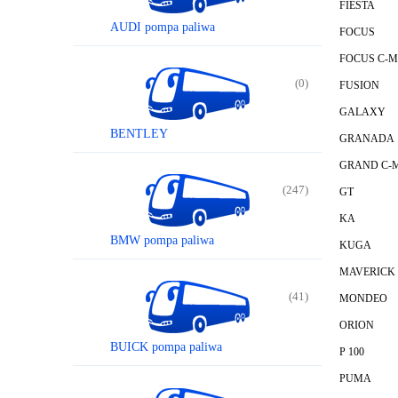
FIESTA
AUDI pompa paliwa
FOCUS
FOCUS C-
(0)
FUSION
GALAXY
BENTLEY
GRANADA
GRAND C-
(247)
GT
KA
BMW pompa paliwa
KUGA
MAVERICK
(41)
MONDEO
ORION
BUICK pompa paliwa
P 100
PUMA