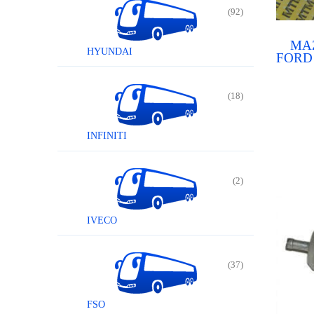
(92)
MAZ
HYUNDAI
FORD 
20
pa
(18)
INFINITI
(2)
IVECO
(37)
FSO