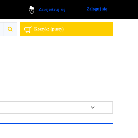
Zaloguj się
Zarejestruj się
Koszyk:
(pusty)