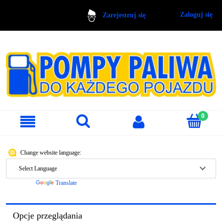
Zaloguj się
Zarejestruj się
Change website language:
Powered by
Translate
Opcje przeglądania