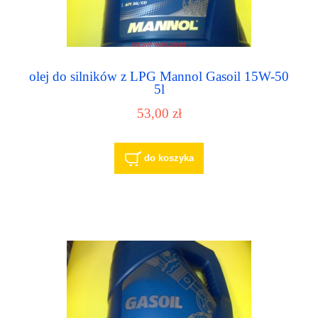
olej do silników z LPG Mannol Gasoil 15W-50
5l
53,00 zł
do koszyka