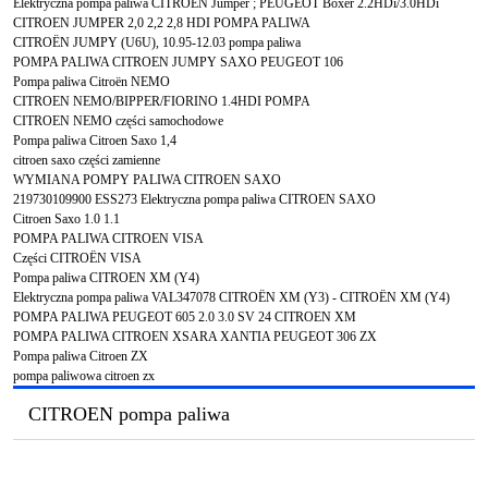
Elektryczna pompa paliwa CITROEN Jumper ; PEUGEOT Boxer 2.2HDi/3.0HDi
CITROEN JUMPER 2,0 2,2 2,8 HDI POMPA PALIWA
CITROËN JUMPY (U6U), 10.95-12.03 pompa paliwa
POMPA PALIWA CITROEN JUMPY SAXO PEUGEOT 106
Pompa paliwa Citroën NEMO
CITROEN NEMO/BIPPER/FIORINO 1.4HDI POMPA
CITROEN NEMO części samochodowe
Pompa paliwa Citroen Saxo 1,4
citroen saxo części zamienne
WYMIANA POMPY PALIWA CITROEN SAXO
219730109900 ESS273 Elektryczna pompa paliwa CITROEN SAXO
Citroen Saxo 1.0 1.1
POMPA PALIWA CITROEN VISA
Części CITROËN VISA
Pompa paliwa CITROEN XM (Y4)
Elektryczna pompa paliwa VAL347078 CITROËN XM (Y3) - CITROËN XM (Y4)
POMPA PALIWA PEUGEOT 605 2.0 3.0 SV 24 CITROEN XM
POMPA PALIWA CITROEN XSARA XANTIA PEUGEOT 306 ZX
Pompa paliwa Citroen ZX
pompa paliwowa citroen zx
CITROEN pompa paliwa