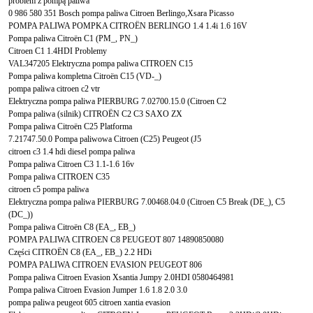
problem z pompą paliwa
0 986 580 351 Bosch pompa paliwa Citroen Berlingo,Xsara Picasso
POMPA PALIWA POMPKA CITROËN BERLINGO 1.4 1.4i 1.6 16V
Pompa paliwa Citroën C1 (PM_, PN_)
Citroen C1 1.4HDI Problemy
VAL347205 Elektryczna pompa paliwa CITROEN C15
Pompa paliwa kompletna Citroën C15 (VD-_)
pompa paliwa citroen c2 vtr
Elektryczna pompa paliwa PIERBURG 7.02700.15.0 (Citroen C2
Pompa paliwa (silnik) CITROËN C2 C3 SAXO ZX
Pompa paliwa Citroën C25 Platforma
7.21747.50.0 Pompa paliwowa Citroen (C25) Peugeot (J5
citroen c3 1.4 hdi diesel pompa paliwa
Pompa paliwa Citroen C3 1.1-1.6 16v
Pompa paliwa CITROEN C35
citroen c5 pompa paliwa
Elektryczna pompa paliwa PIERBURG 7.00468.04.0 (Citroen C5 Break (DE_), C5
(DC_))
Pompa paliwa Citroën C8 (EA_, EB_)
POMPA PALIWA CITROEN C8 PEUGEOT 807 14890850080
Części CITROËN C8 (EA_, EB_) 2.2 HDi
POMPA PALIWA CITROEN EVASION PEUGEOT 806
Pompa paliwa Citroen Evasion Xsantia Jumpy 2.0HDI 0580464981
Pompa paliwa Citroen Evasion Jumper 1.6 1.8 2.0 3.0
pompa paliwa peugeot 605 citroen xantia evasion