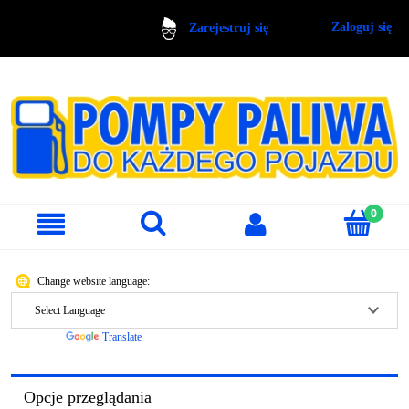
Zaloguj się
Zarejestruj się
Change website language:
Powered by
Translate
Opcje przeglądania