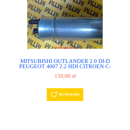
MITSUBISHI OUTLANDER 2.0 DI-D
PEUGEOT 4007 2.2 HDI CITROEN C-
CROSSER 2.2 HDI pompa paliwa pompka
150,00 zł
paliwowa
do koszyka