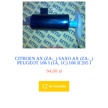
CITROEN AX (ZA-_) SAXO AX (ZA-_)
PEUGEOT 106 I (1A, 1C) 106 II 205 I
(741A/C) 205 II (20A/C) pompa paliwa pompka
94,00 zł
paliwowa
do koszyka