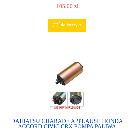
RX330 SUBARU LEGACY SUBARU
105,00 zł
OUTBACK TOYOTA HIGHLANDER
TOYOTA SIENNA pompa paliwa pompka
paliwowa
do koszyka
DAIHATSU CHARADE APPLAUSE HONDA
ACCORD CIVIC CRX POMPA PALIWA
POMPKA PALIWOWA