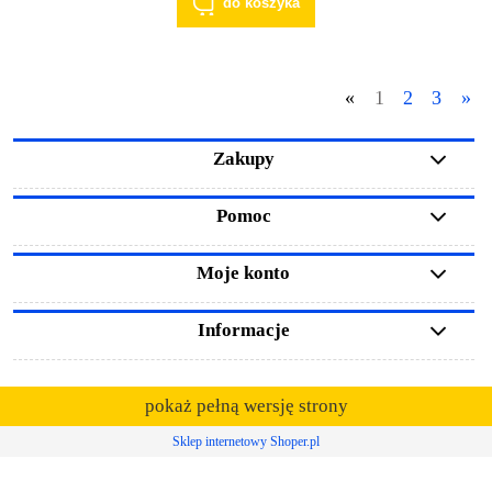
do koszyka
«
1
2
3
»
Zakupy
Pomoc
Moje konto
Informacje
pokaż pełną wersję strony
Sklep internetowy Shoper.pl