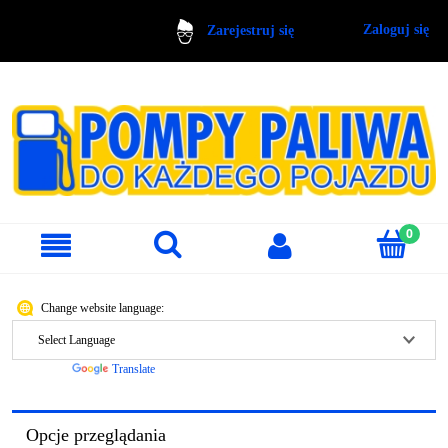
Zaloguj się
Zarejestruj się
Change website language:
Powered by
Translate
Opcje przeglądania