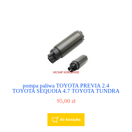
pompa paliwa TOYOTA PREVIA 2.4
TOYOTA SEQUOIA 4.7 TOYOTA TUNDRA
4.7 TOYOTA LAND CRUISER 4.5 4.7 23221-
95,00 zł
62010
do koszyka