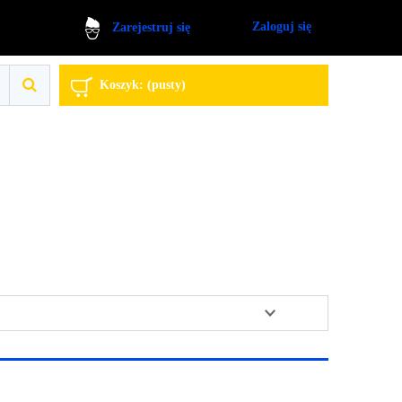
Zaloguj się
Zarejestruj się
Koszyk:
(pusty)