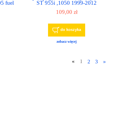
 fuel
ST 955i ,1050 1999-2012
109,00 zł
do koszyka
zobacz więcej
«
1
2
3
»