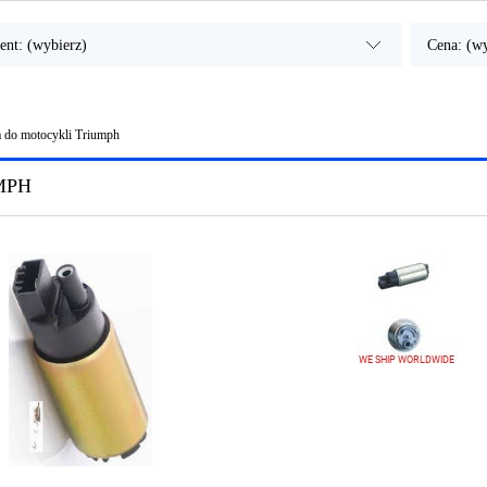
ent: (wybierz)
Cena: (wy
 do motocykli Triumph
MPH