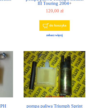
III Touring 2004+
120,00 zł
do koszyka
zobacz więcej
MPH
pompa paliwa Triumph Sprint