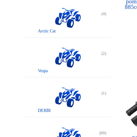
pomp
885c
(4)
Arctic Cat
(2)
Vespa
(1)
DERBI
(69)