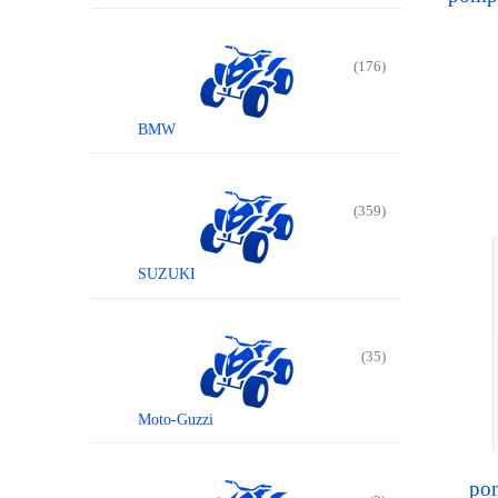
(176)
BMW
(359)
SUZUKI
(35)
Moto-Guzzi
po