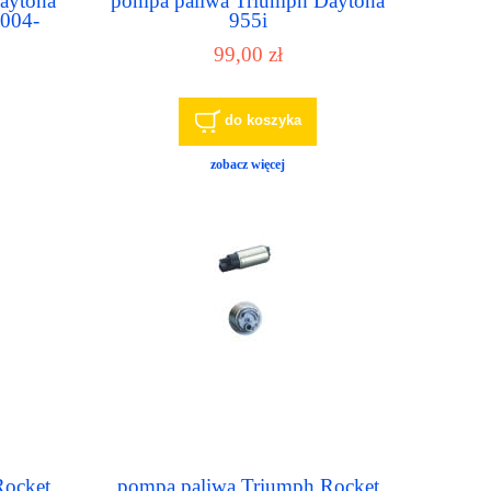
aytona
pompa paliwa Triumph Daytona
2004-
955i
99,00 zł
do koszyka
zobacz więcej
Rocket
pompa paliwa Triumph Rocket