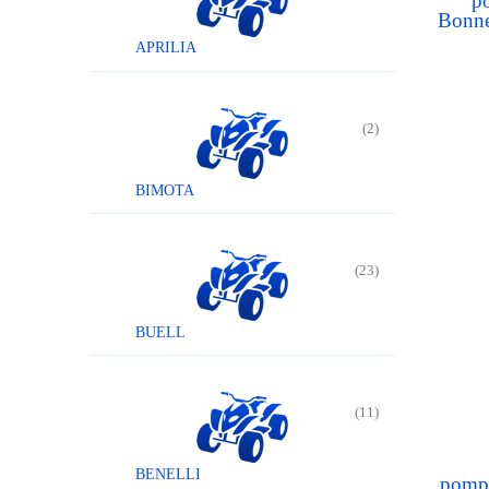
p
Bonne
APRILIA
(2)
BIMOTA
(23)
BUELL
(11)
BENELLI
pompa