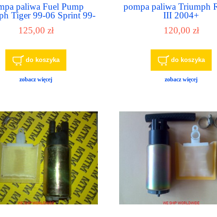
mpa paliwa Fuel Pump
pompa paliwa Triumph 
ph Tiger 99-06 Sprint 99-
III 2004+
 T1240103 T1240330
125,00 zł
120,00 zł
T1240421
do koszyka
do koszyka
zobacz więcej
zobacz więcej