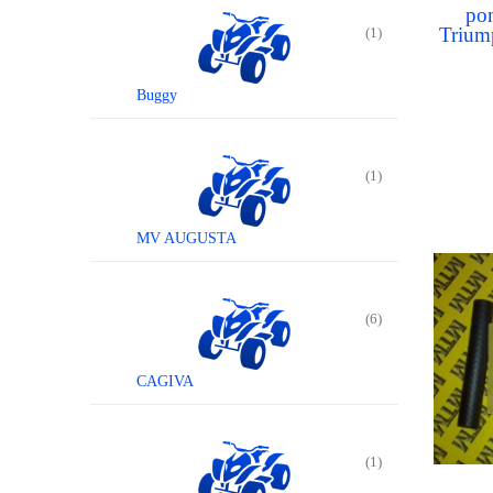
po
Trium
(1)
10
Buggy
(1)
MV AUGUSTA
(6)
CAGIVA
(1)