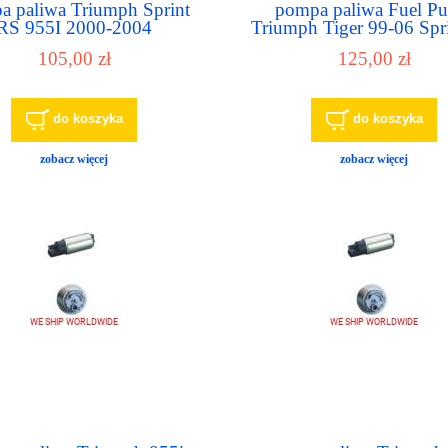
a paliwa Triumph Sprint
pompa paliwa Fuel P
RS 955I 2000-2004
Triumph Tiger 99-06 Spri
10 T1240103 T1240
105,00 zł
125,00 zł
T1240421 furl pum
do koszyka
do koszyka
zobacz więcej
zobacz więcej