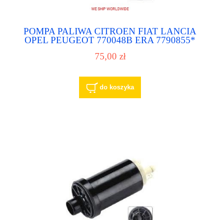
POMPA PALIWA CITROEN FIAT LANCIA
OPEL PEUGEOT 770048B ERA 7790855*
ALFA 7790855* LANCIA 7790855* FIAT
75,00 zł
7799543 ALFA 7799543 FIAT 7799543
IVECO 7799543 LANCIA 7799543* ALFA
7799543* FIAT 7799543* LANCIA 7799563
LANCIA 7799563 ALFA 815010 OPEL
do koszyka