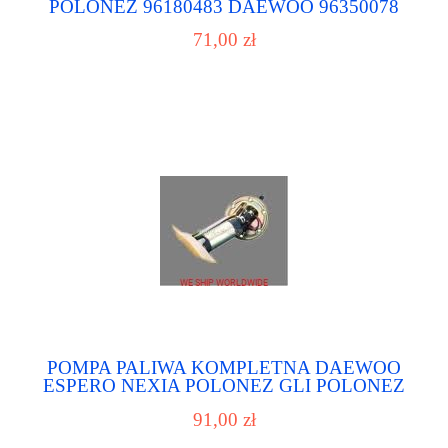
POLONEZ 96180483 DAEWOO 96350078
DAEWOO 96351494 DAEWOO 96351495
71,00 zł
DAEWOO 96494976 DAEWOO E10515M
AIRTEX SUA484 MAGNETI MARELLI
POMPA PALIWA KOMPLETNA DAEWOO
ESPERO NEXIA POLONEZ GLI POLONEZ
WTRYSK ABIMEX OPEL GWARANCJA
91,00 zł
NOWA, DOSTAWA 24h