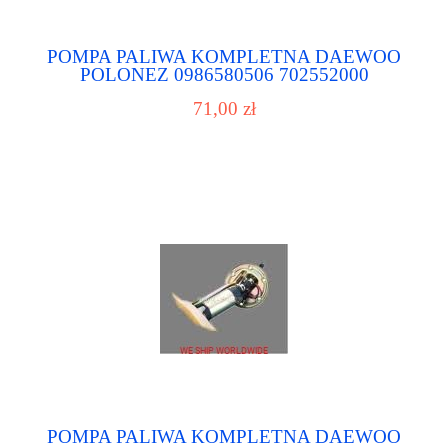
POMPA PALIWA KOMPLETNA DAEWOO
POLONEZ 0986580506 702552000
PIERBURG 71755161 FIAT 71755161
71,00 zł
LANCIA 71755161 ALFA ROMEO 72135
SIDAT 770087 ERA 96143350 DAEWOO
96180403 DAEWOO 96180404 DAEWOO
POMPA PALIWA KOMPLETNA DAEWOO