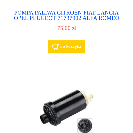
POMPA PALIWA CITROEN FIAT LANCIA
OPEL PEUGEOT 71737902 ALFA ROMEO
7555130 ALFA ROMEO 7555130 FIAT
75,00 zł
7555130 LANCIA 7555130* ALFA ROMEO
7555130* FIAT 7555130* LANCIA 75551300
ALFA ROMEO 75551300 LANCIA 75551300
FIAT 770048 ERA
do koszyka