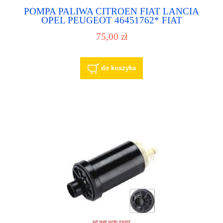
POMPA PALIWA CITROEN FIAT LANCIA
OPEL PEUGEOT 46451762* FIAT
46451762* LANCIA 46474139* LANCIA
75,00 zł
46474139* FIAT 46474139* ALFA ROMEO
6000581612 DACIA 6000581612 RENAULT
6001548577 DACIA 70514 SIDAT 71737902
LANCIA 71737902 IVECO
do koszyka