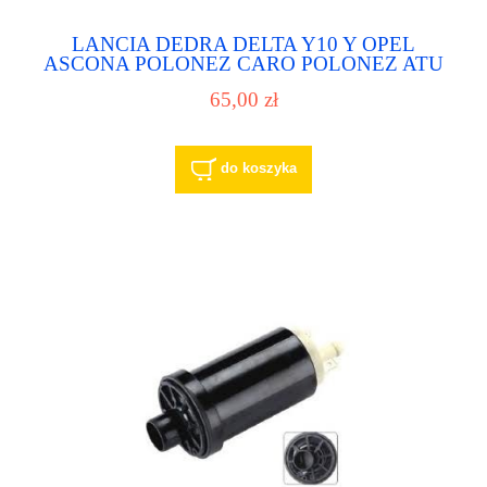
LANCIA DEDRA DELTA Y10 Y OPEL
ASCONA POLONEZ CARO POLONEZ ATU
WTRYSK BOSCH pompa paliwa pompka
65,00 zł
paliwowa
do koszyka