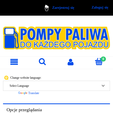
Zaloguj się
Zarejestruj się
Change website language:
Powered by
Translate
Opcje przeglądania