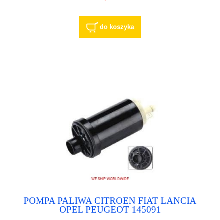
0580453508 BOSCH 0580453514 BOSCH
0815010 OPEL 090272744 OPEL
do koszyka
POMPA PALIWA CITROEN FIAT LANCIA
OPEL PEUGEOT 145091
CITROEN/PEUGEOT 145091* PEUGEOT