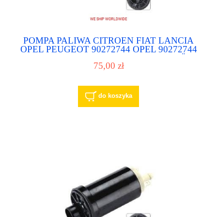
POMPA PALIWA CITROEN FIAT LANCIA
OPEL PEUGEOT 90272744 OPEL 90272744
GENERAL MOTORS 96007671 CITROËN
75,00 zł
96007671 PEUGEOT 96007671
CITROEN/PEUGEOT 9600767180 TALBOT
E10514 AIRTEX E1113 AIRTEX ESS514
MAGNETI MARELLI
do koszyka