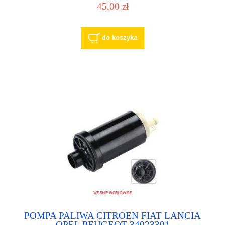
45,00 zł
145091* CITROEN/PEUGEOT 145091*
CITROËN 145508* CITROËN 145508*
CITROEN/PEUGEOT 145508* PEUGEOT
20514 FISPA 217555130000 MAGNETI
do koszyka
MARELLI
POMPA PALIWA CITROEN FIAT LANCIA
OPEL PEUGEOT 34023301