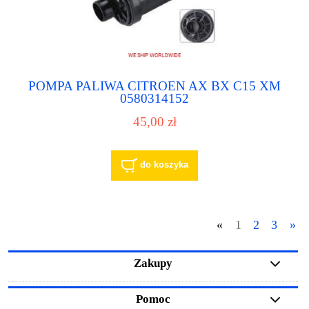
POMPA PALIWA CITROEN AX BX C15 XM
0580314152
45,00 zł
do koszyka
«
1
2
3
»
Zakupy
Pomoc