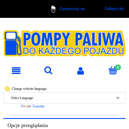
Zaloguj się
Zarejestruj się
Change website language:
Powered by
Translate
Opcje przeglądania