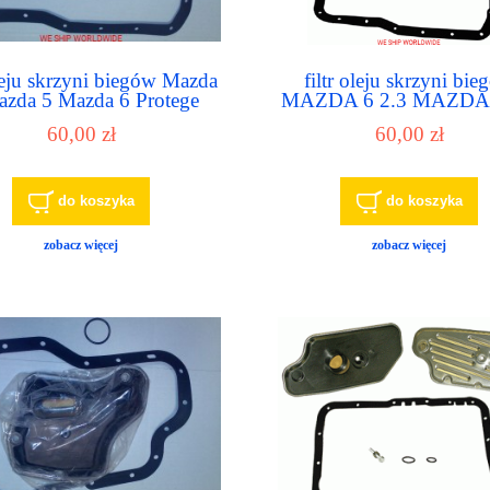
oleju skrzyni biegów Mazda
filtr oleju skrzyni bi
azda 5 Mazda 6 Protege
MAZDA 6 2.3 MAZDA 
Tribute
MAZDA 3 2.3
60,00 zł
60,00 zł
do koszyka
do koszyka
zobacz więcej
zobacz więcej