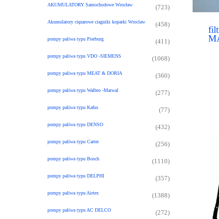
AKUMULATORY Samochodowe Wrocław
(723)
Akumulatory cięzarowe ciagniki koparki Wroclaw
(458)
fil
M
pompy paliwa typu Pierburg
(411)
MIL
pompy paliwa typu VDO -SIEMENS
(1068)
pompy paliwa typu MEAT & DORIA
(360)
pompy paliwa typu Walbro -Marwal
(277)
pompy paliwa typu Kafus
(77)
pompy paliwa typu DENSO
(432)
pompy paliwa typu Carter
(256)
pompy paliwa typu Bosch
(1110)
pompy paliwa typu DELPHI
(357)
pompy paliwa typu Airtex
(1388)
pompy paliwa typu AC DELCO
(272)