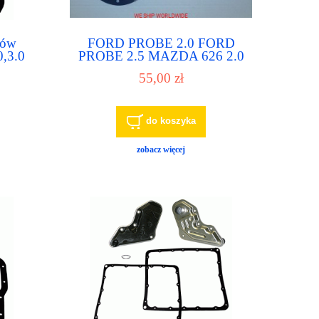
egów
FORD PROBE 2.0 FORD
,3.0
PROBE 2.5 MAZDA 626 2.0
.8,2.0
MAZDA 626 2.5 filtr do
55,00 zł
automatu, filtr do skrzyni biegów
do koszyka
zobacz więcej