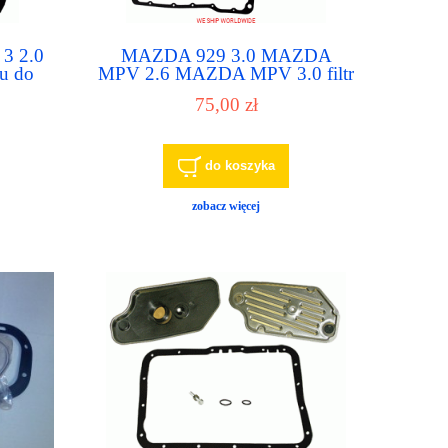
3 2.0
MAZDA 929 3.0 MAZDA
ju do
MPV 2.6 MAZDA MPV 3.0 filtr
tycznej
do automatu, filtr do
75,00 zł
automatycznej skrzyni biegów
do koszyka
zobacz więcej