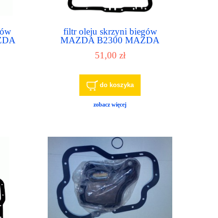
egów
filtr oleju skrzyni biegów
ZDA
MAZDA B2300 MAZDA
 3.0
B2500 MAZDA B3000
51,00 zł
MAZDA B4000 MAZDA
PICKUP
do koszyka
zobacz więcej