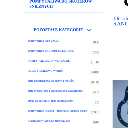
POMPY PALIWA DO SKUTERÓW
SNIEŻNYCH
filtr 
RANG
4.
POZOSTAŁE KATEGORIE
pompy paliwa typu FACET
(83)
pompy paliwa do Bioetanolu E85, E100
(25)
POMPY PALIWA UNIWERSALNE
(118)
OLEJE SILNIKOWE Wrocław
(489)
oleje przekładniowe do skrzyń i mostów
(919)
oleje hydrauliczne i przekładniowo-hydrauliczne
(47)
płyny do chłodnic i inne eksploatacyjne
(2)
pompy paliwa kosiarki , motorowki ,skutery wodne
(701)
Akumulatory Wrocław motocyklowe
(68)