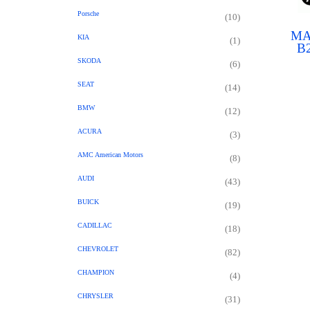
Porsche
(10)
MA
KIA
(1)
B
MA
SKODA
(6)
PICKU
SEAT
(14)
BMW
(12)
ACURA
(3)
AMC American Motors
(8)
AUDI
(43)
BUICK
(19)
CADILLAC
(18)
CHEVROLET
(82)
CHAMPION
(4)
CHRYSLER
(31)