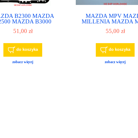
ZDA B2300 MAZDA
MAZDA MPV MAZ
2500 MAZDA B3000
MILLENIA MAZDA 
ZDA B4000 MAZDA
MAZDA MX-6 filtr 
51,00 zł
55,00 zł
P filtr do automatu, filtr
automatu, filtr do skrzyni
do skrzyni biegów
do koszyka
do koszyka
zobacz więcej
zobacz więcej