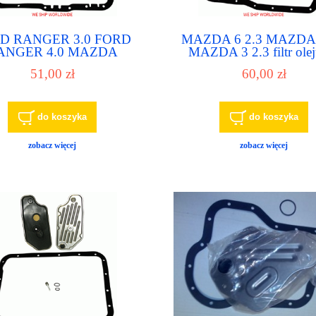
D RANGER 3.0 FORD
MAZDA 6 2.3 MAZDA 
ANGER 4.0 MAZDA
MAZDA 3 2.3 filtr ole
NAVAJO 4.0 filtr do
automatu, filtr do automa
51,00 zł
60,00 zł
atycznej skrzyni biegów
skrzyni biegów
do koszyka
do koszyka
zobacz więcej
zobacz więcej