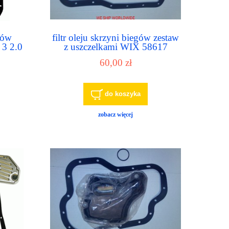
egów
filtr oleju skrzyni biegów zestaw
3 2.0
z uszczelkami WIX 58617
Hastings TF160 ATP B-189
60,00 zł
Parts Master 88617
do koszyka
zobacz więcej