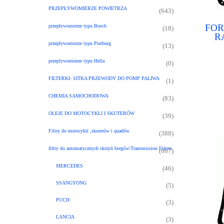
PRZEPŁYWOMIERZE POWIETRZA
(643)
FOR
przepływomierze typu Bosch
(18)
R
przepływomierze typu Pierburg
(13)
autom
przeplywomierze typu Hella
(0)
FILTERKI- SITKA PRZEWODY DO POMP PALIWA
(1)
CHEMIA SAMOCHODOWA
(83)
OLEJE DO MOTOCYKLI I SKUTERÓW
(39)
Filtry do motocykli ,skuterów i quadów
(388)
filtry do automatycznych skrzyń biegów/Transmission Filters
(667)
MERCEDES
(46)
SSANGYONG
(5)
PUCH
(3)
LANCIA
(3)