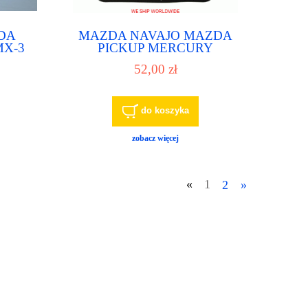
DA
MAZDA NAVAJO MAZDA
MX-3
PICKUP MERCURY
do
MOUNTAINEER filtr do
52,00 zł
 biegów
automatycznej skrzyni biegów
do koszyka
zobacz więcej
«
1
2
»