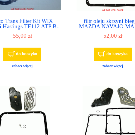
o Trans Filter Kit WIX
filtr oleju skrzyni bi
 Hastings TF112 ATP B-
MAZDA NAVAJO M
 T627, T8875, TF1143
PICKUP MERCUR
55,00 zł
52,00 zł
MOUNTAINEER
do koszyka
do koszyka
zobacz więcej
zobacz więcej