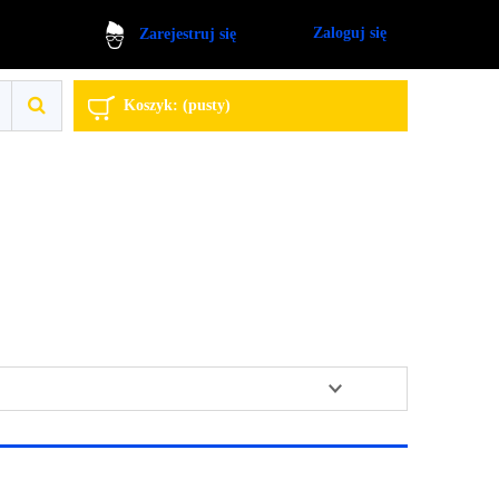
Zaloguj się
Zarejestruj się
Koszyk:
(pusty)