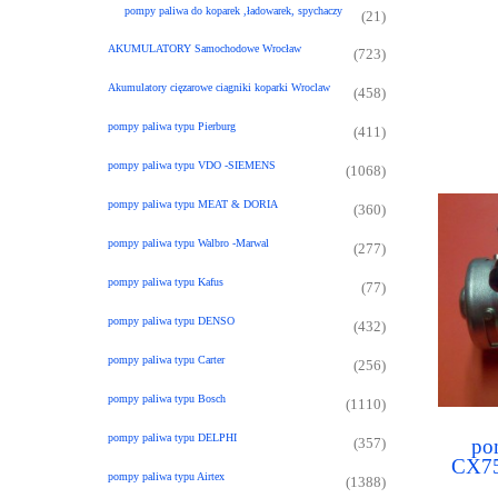
pompy paliwa do koparek ,ładowarek, spychaczy
(21)
AKUMULATORY Samochodowe Wrocław
(723)
Akumulatory cięzarowe ciagniki koparki Wroclaw
(458)
pompy paliwa typu Pierburg
(411)
pompy paliwa typu VDO -SIEMENS
(1068)
pompy paliwa typu MEAT & DORIA
(360)
pompy paliwa typu Walbro -Marwal
(277)
pompy paliwa typu Kafus
(77)
pompy paliwa typu DENSO
(432)
pompy paliwa typu Carter
(256)
pompy paliwa typu Bosch
(1110)
pompy paliwa typu DELPHI
po
(357)
CX75
pompy paliwa typu Airtex
(1388)