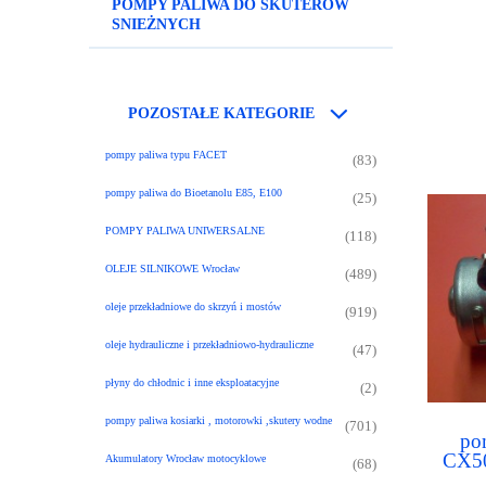
POMPY PALIWA DO SKUTERÓW
980
SNIEŻNYCH
POZOSTAŁE KATEGORIE
pompy paliwa typu FACET
(83)
pompy paliwa do Bioetanolu E85, E100
(25)
POMPY PALIWA UNIWERSALNE
(118)
OLEJE SILNIKOWE Wrocław
(489)
oleje przekładniowe do skrzyń i mostów
(919)
oleje hydrauliczne i przekładniowo-hydrauliczne
(47)
płyny do chłodnic i inne eksploatacyjne
(2)
pompy paliwa kosiarki , motorowki ,skutery wodne
(701)
po
CX5
Akumulatory Wrocław motocyklowe
(68)
CX75