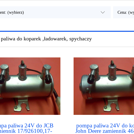
ent: (wybierz)
Cena: (wy
paliwa do koparek ,ładowarek, spychaczy
pa paliwa 24V do JCB
pompa paliwa 24V do k
miennik 17/926100,17-
John Deere zamiennik 4