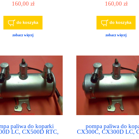
160,00 zł
160,00 zł
09397-7, 8-98009397-0
do koszyka
do koszyka
zobacz więcej
zobacz więcej
mpa paliwa do koparki
pompa paliwa do kopa
00D LC, CX500D RTC,
CX300C, CX300D LC, 
0D RTC, CX750D RTC
CX350B, CX350C, CX