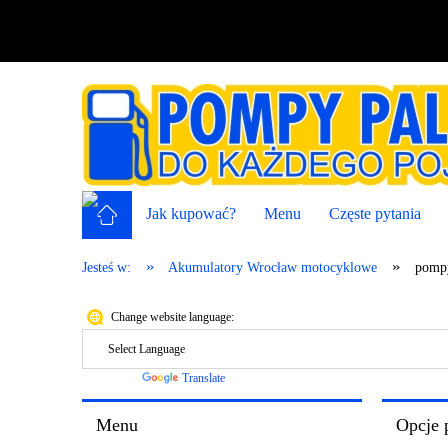
Jak kupować?
Menu
Częste pytania
»
»
Jesteś w:
Akumulatory Wrocław motocyklowe
pompy
Change website language:
Powered by
Translate
Menu
Opcje 