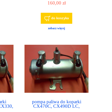
160,00 zł
do koszyka
zobacz więcej
rki
pompa paliwa do koparki
CX330,
CX470C, CX490D LC,
350D
CX490D RTC