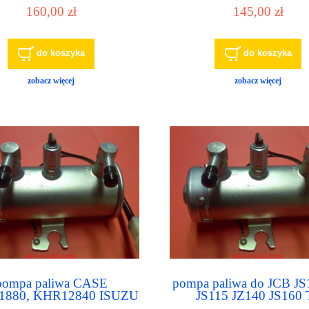
135D 470GLC
1828, 0149-1828
160,00 zł
145,00 zł
do koszyka
do koszyka
zobacz więcej
zobacz więcej
pompa paliwa CASE
pompa paliwa do JCB J
880, KHR12840 ISUZU
JS115 JZ140 JS160 
093977, 8980093970, 8-