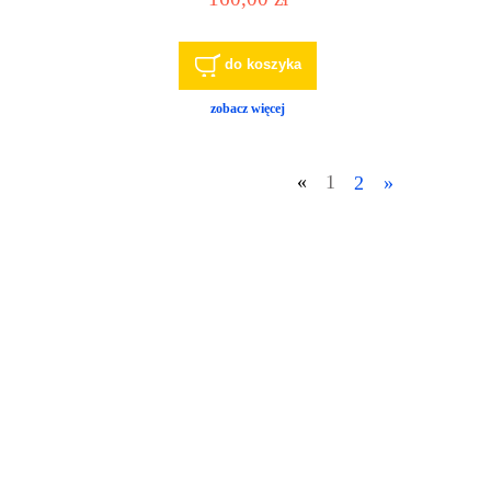
do koszyka
zobacz więcej
«
1
2
»