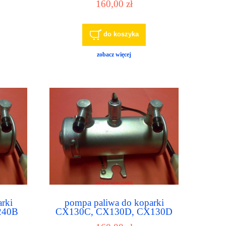
160,00 zł
do koszyka
zobacz więcej
rki
pompa paliwa do koparki
240B
CX130C, CX130D, CX130D
LC, CX135SR, CX145C SR,