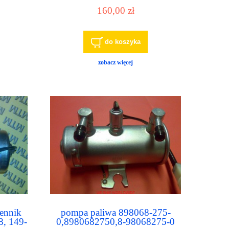
230GW 870GLC
160,00 zł
do koszyka
zobacz więcej
ennik
pompa paliwa 898068-275-
, 149-
0,8980682750,8-98068275-0