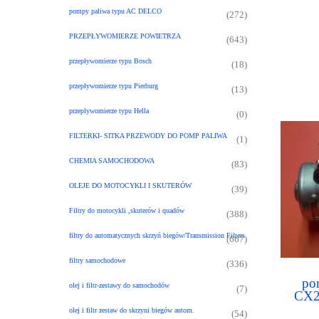
pompy paliwa typu AC DELCO
(272)
PRZEPŁYWOMIERZE POWIETRZA
(643)
przepływomierze typu Bosch
(18)
przepływomierze typu Pierburg
(13)
przeplywomierze typu Hella
(0)
FILTERKI- SITKA PRZEWODY DO POMP PALIWA
(1)
CHEMIA SAMOCHODOWA
(83)
OLEJE DO MOTOCYKLI I SKUTERÓW
(39)
Filtry do motocykli ,skuterów i quadów
(388)
filtry do automatycznych skrzyń biegów/Transmission Filters
(667)
filtry samochodowe
(336)
po
olej i filtr-zestawy do samochodów
(7)
CX2
CX2
olej i filtr zestaw do skrzyni biegów autom.
(54)