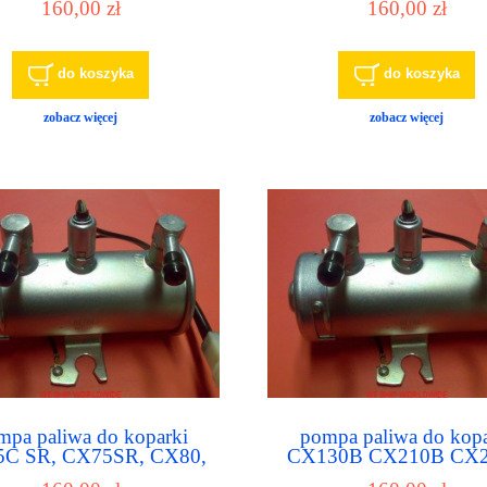
160,00 zł
160,00 zł
ME
LC
do koszyka
do koszyka
zobacz więcej
zobacz więcej
mpa paliwa do koparki
pompa paliwa do kopa
C SR, CX75SR, CX80,
CX130B CX210B CX
CX800B, CX80C
Case KHH11880