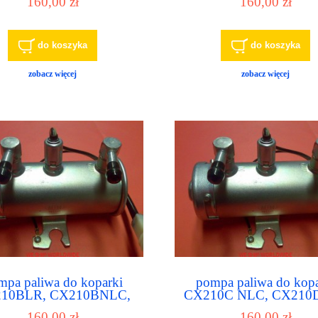
160,00 zł
160,00 zł
do koszyka
do koszyka
zobacz więcej
zobacz więcej
mpa paliwa do koparki
pompa paliwa do kopa
10BLR, CX210BNLC,
CX210C NLC, CX210D
10C LC, CX210C LR,
CX210D LC LR, CX21
160,00 zł
160,00 zł