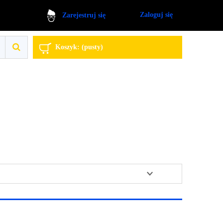
Zaloguj się
Zarejestruj się
Koszyk:
(pusty)