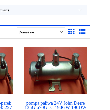
bierz)
oparek
pompa paliwa 24V John Deere
645227
135G 670GLC 190GW 190DW