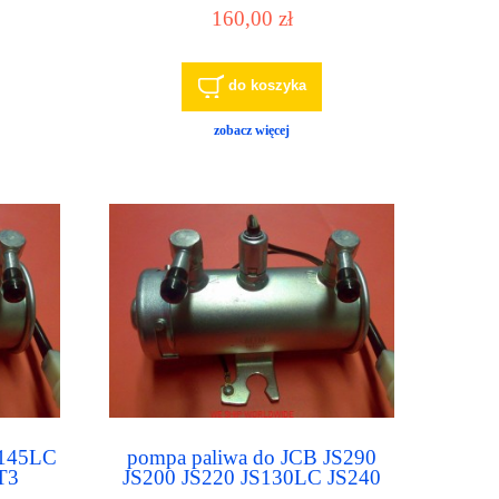
do silników Isuzu 4LE2 4HK1
160,00 zł
6HK1
do koszyka
zobacz więcej
S145LC
pompa paliwa do JCB JS290
T3
JS200 JS220 JS130LC JS240