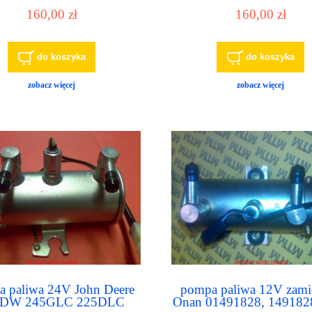
926100,17926100
160,00 zł
160,00 zł
do koszyka
do koszyka
zobacz więcej
zobacz więcej
 paliwa 24V John Deere
pompa paliwa 12V zami
0DW 245GLC 225DLC
Onan 01491828, 1491828