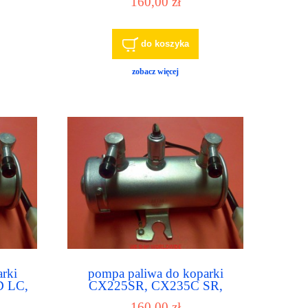
160,00 zł
CX160B, CX160C, CX160D
LC
do koszyka
zobacz więcej
rki
pompa paliwa do koparki
 LC,
CX225SR, CX235C SR,
0D NLC
CX240B, CX240BLR
160,00 zł